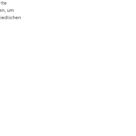
ite
den, um
hiedlichen