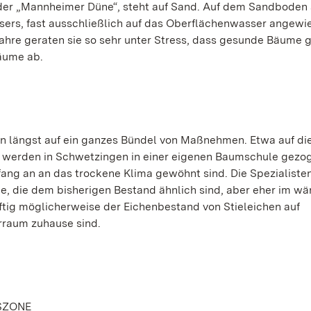
der „Mannheimer Düne“, steht auf Sand. Auf dem Sandboden 
rs, fast ausschließlich auf das Oberflächenwasser angewie
hre geraten sie so sehr unter Stress, dass gesunde Bäume 
äume ab.
an längst auf ein ganzes Bündel von Maßnehmen. Etwa auf di
werden in Schwetzingen in einer eigenen Baumschule gezog
fang an an das trockene Klima gewöhnt sind. Die Spezialisten
e, die dem bisherigen Bestand ähnlich sind, aber eher im w
tig möglicherweise der Eichenbestand von Stieleichen auf
rraum zuhause sind.
SZONE