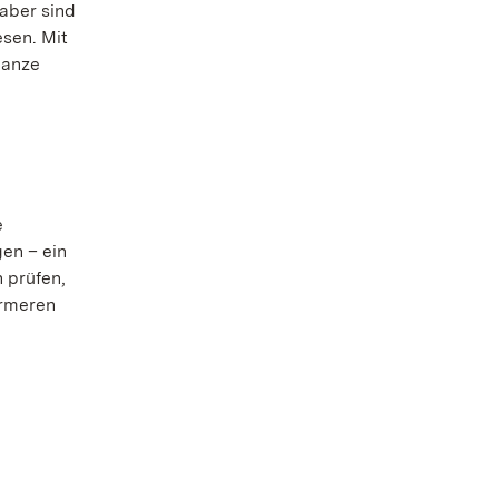
aber sind
sen. Mit
ganze
e
en – ein
 prüfen,
ärmeren