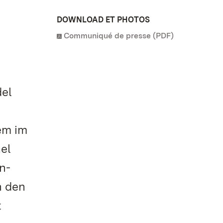
DOWNLOAD ET PHOTOS
Communiqué de presse (PDF)
del
em im
el
n-
n den
t