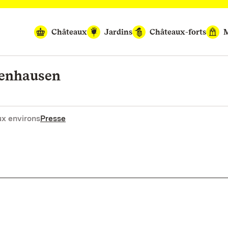
Châteaux
Jardins
Châteaux-forts
M
benhausen
x environs
Presse