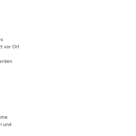
es
t vor Ort
werden
äume
n und