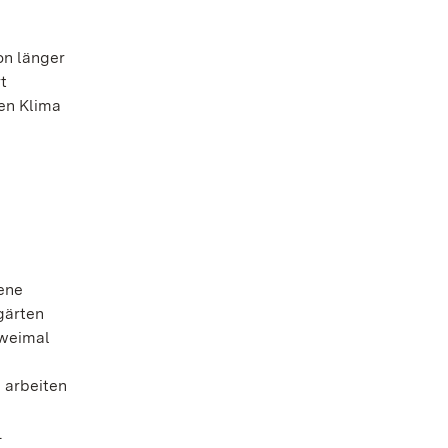
on länger
t
ren Klima
dene
gärten
zweimal
 arbeiten
.