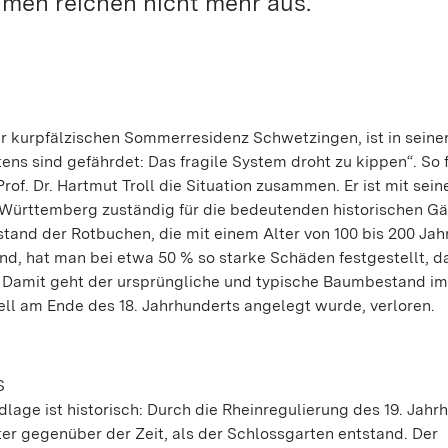
men reichen nicht mehr aus.“
r kurpfälzischen Sommerresidenz Schwetzingen, ist in seine
ns sind gefährdet: Das fragile System droht zu kippen“. So 
of. Dr. Hartmut Troll die Situation zusammen. Er ist mit se
Württemberg zuständig für die bedeutenden historischen Gär
tand der Rotbuchen, die mit einem Alter von 100 bis 200 Jah
d, hat man bei etwa 50 % so starke Schäden festgestellt, da
n. Damit geht der ursprüngliche und typische Baumbestand im
kell am Ende des 18. Jahrhunderts angelegt wurde, verloren.
S
lage ist historisch: Durch die Rheinregulierung des 19. Jahr
r gegenüber der Zeit, als der Schlossgarten entstand. Der