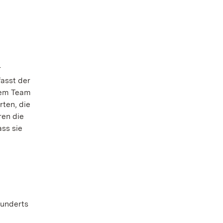
r
fasst der
inem Team
ten, die
ren die
ss sie
hunderts