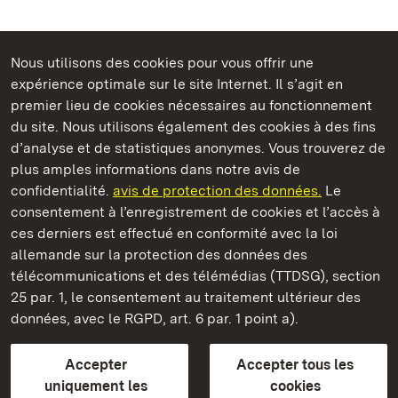
Nous utilisons des cookies pour vous offrir une
Châteaux et jardins publics du Bade-Wurtemberg
expérience optimale sur le site Internet. Il s’agit en
premier lieu de cookies nécessaires au fonctionnement
du site. Nous utilisons également des cookies à des fins
d’analyse et de statistiques anonymes. Vous trouverez de
plus amples informations dans notre avis de
Monastère et Château de Bebenhausen
confidentialité.
avis de protection des données.
Le
consentement à l’enregistrement de cookies et l’accès à
Châteaux et jardins publics du Bade-Wurtemberg
ces derniers est effectué en conformité avec la loi
allemande sur la protection des données des
Contact et informations
FAQ et réponses
Mentions légales
télécommunications et des télémédias (TTDSG), section
Protection des données
25 par. 1, le consentement au traitement ultérieur des
Explications sur l’accessibilité
données, avec le RGPD, art. 6 par. 1 point a).
BITV-konform (geprüfte Seiten)
Accepter
Accepter tous les
plus loin
uniquement les
cookies