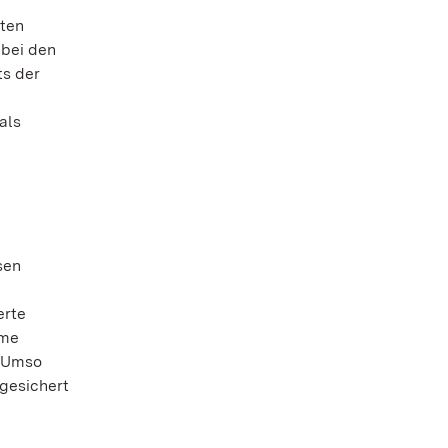
sten
 bei den
ts der
als
sen
erte
ame
 „Umso
 gesichert