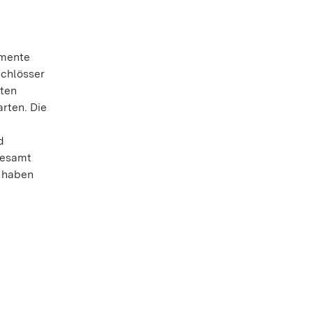
umente
chlösser
mten
rten. Die
d
gesamt
8 haben