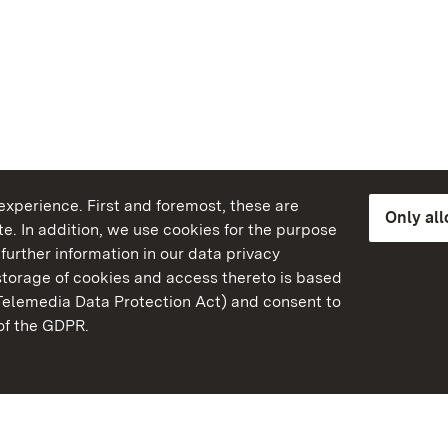
xperience. First and foremost, these are
Only al
e. In addition, we use cookies for the purpose
further information in our data privacy
torage of cookies and access thereto is based
Telemedia Data Protection Act) and consent to
emberg
 of the GDPR.
State Palaces and Garde
Baden-Wuerttemberg
Contact us