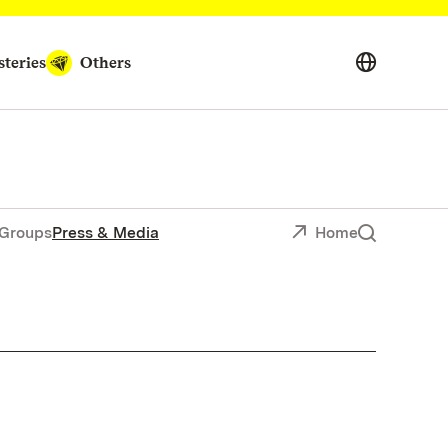
teries
Others
Groups
Press & Media
Home