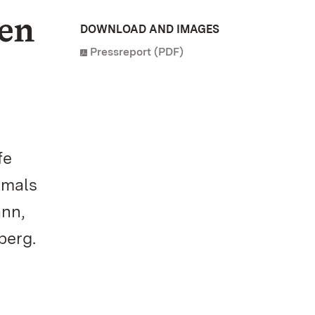
hen
DOWNLOAD AND IMAGES
Pressreport (PDF)
fe
kmals
ann,
berg.