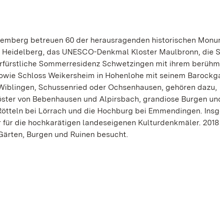
ttemberg betreuen 60 der herausragenden historischen Mon
 Heidelberg, das UNESCO-Denkmal Kloster Maulbronn, die S
kurfürstliche Sommerresidenz Schwetzingen mit ihrem berüh
owie Schloss Weikersheim in Hohenlohe mit seinem Barockga
Wiblingen, Schussenried oder Ochsenhausen, gehören dazu,
Klöster von Bebenhausen und Alpirsbach, grandiose Burgen un
Rötteln bei Lörrach und die Hochburg bei Emmendingen. Ins
r für die hochkarätigen landeseigenen Kulturdenkmäler. 201
 Gärten, Burgen und Ruinen besucht.