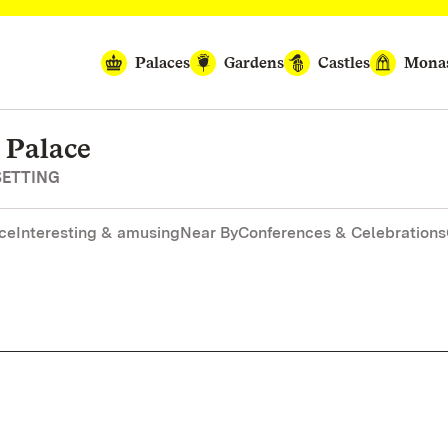
Palaces
Gardens
Castles
Monas
 Palace
SETTING
nce
Interesting & amusing
Near By
Conferences & Celebrations