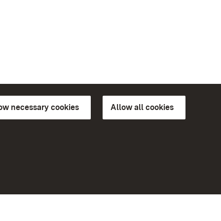
low necessary cookies
Allow all cookies
ns of
More
Home
Monuments