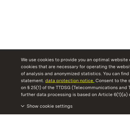
We use cookies to provide you an optimal website e
cookies that are necessary for operating the websit
of analysis and anonymized statistics. You can find 
statement.
data protection notice.
Consent to the s
on § 25(1) of the TTDSG (Telecommunications and 
State Palaces and Gardens of Baden-Wuertt
further data processing is based on Article 6(1)(a)
Show cookie settings
Bebenhausen Monastery and Palace