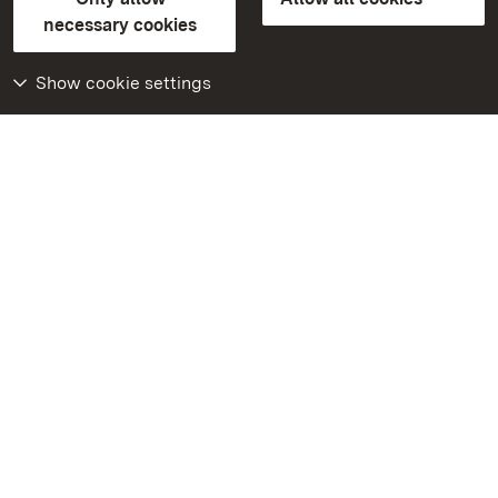
Contact us
FAQ
Masthead
Data protection
necessary cookies
Declaration on barrier-free access
BITV-konform (geprüfte Seiten)
Show cookie settings
More
Home
Monuments
Visit our Facebook
page
Visit our Instagram
page
Visit our YouTube
channel
Get to know our apps
Google Play Store
App Store for iPhone