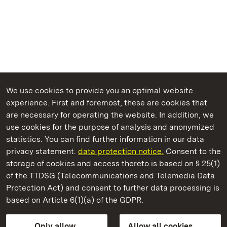
We use cookies to provide you an optimal website
experience. First and foremost, these are cookies that
are necessary for operating the website. In addition, we
use cookies for the purpose of analysis and anonymized
State Palaces and Gardens of Baden-Wuerttemberg
statistics. You can find further information in our data
privacy statement.
data protection notice.
Consent to the
storage of cookies and access thereto is based on § 25(1)
of the TTDSG (Telecommunications and Telemedia Data
Bebenhausen Monastery and Palace
Protection Act) and consent to further data processing is
based on Article 6(1)(a) of the GDPR.
State Palaces and Gardens of Baden-Wuerttemberg
Only allow
Allow all cookies