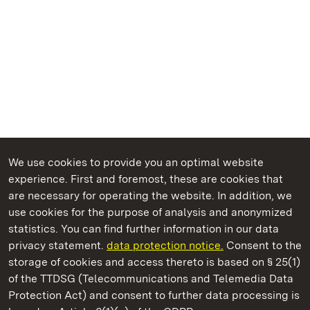
We use cookies to provide you an optimal website
experience. First and foremost, these are cookies that
are necessary for operating the website. In addition, we
use cookies for the purpose of analysis and anonymized
State Palaces and Gardens of Baden-Wuerttemberg
statistics. You can find further information in our data
privacy statement.
data protection notice.
Consent to the
storage of cookies and access thereto is based on § 25(1)
of the TTDSG (Telecommunications and Telemedia Data
Bebenhausen Monastery and Palace
Protection Act) and consent to further data processing is