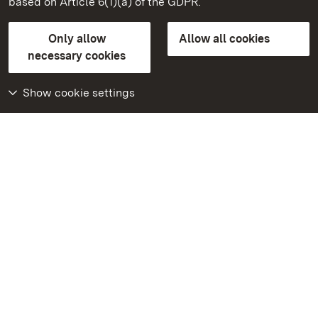
based on Article 6(1)(a) of the GDPR.
State Palaces and Gardens of Baden-Wuerttemberg
Only allow
Allow all cookies
Contact us
FAQ
Masthead
Data protection
necessary cookies
Declaration on barrier-free access
BITV-konform (geprüfte Seiten)
Show cookie settings
More
Home
Monuments
Visit our Facebook
page
Visit our Instagram
page
Visit our YouTube
channel
Get to know our apps
Google Play Store
App Store for iPhone