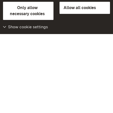
State Palaces and Gardens of Baden-Wuerttemberg
Only allow
Allow all cookies
Contact us
FAQ
Masthead
Data protection
necessary cookies
Declaration on barrier-free access
BITV-konform (geprüfte Seiten)
Show cookie settings
More
Home
Monuments
Visit our Facebook
page
Visit our Instagram
page
Visit our YouTube
channel
Get to know our apps
Google Play Store
App Store for iPhone