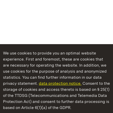
We use cookies to provide you an optimal website
experience. First and foremost, these are cookies that
are necessary for operating the website. In addition, we
use cookies for the purpose of analysis and anonymized
State Palaces and Gardens of Baden-Wuerttemberg
statistics. You can find further information in our data
privacy statement.
data protection notice.
Consent to the
storage of cookies and access thereto is based on § 25(1)
of the TTDSG (Telecommunications and Telemedia Data
Bebenhausen Monastery and Palace
Protection Act) and consent to further data processing is
based on Article 6(1)(a) of the GDPR.