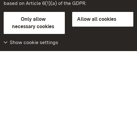
based on Article 6(1)(a) of the GDPR.
State Palaces and Gardens of Baden-Wuerttemberg
Only allow
Allow all cookies
Contact us
FAQ
Masthead
Data protection
necessary cookies
Declaration on barrier-free access
BITV-konform (geprüfte Seiten)
Show cookie settings
More
Home
Monuments
Visit our Facebook
page
Visit our Instagram
page
Visit our YouTube
channel
Get to know our apps
Google Play Store