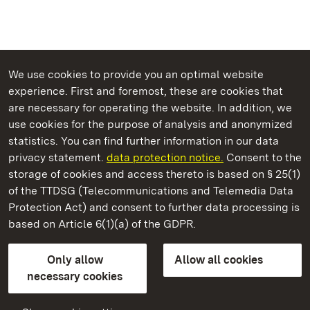
We use cookies to provide you an optimal website
experience. First and foremost, these are cookies that
are necessary for operating the website. In addition, we
use cookies for the purpose of analysis and anonymized
State Palaces and Gardens of Baden-Wuerttemberg
statistics. You can find further information in our data
privacy statement.
data protection notice.
Consent to the
storage of cookies and access thereto is based on § 25(1)
of the TTDSG (Telecommunications and Telemedia Data
Bebenhausen Monastery and Palace
Protection Act) and consent to further data processing is
based on Article 6(1)(a) of the GDPR.
State Palaces and Gardens of Baden-Wuerttemberg
Only allow
Allow all cookies
Contact us
FAQ
Masthead
Data protection
necessary cookies
Declaration on barrier-free access
BITV-konform (geprüfte Seiten)