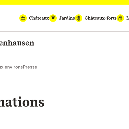
Châteaux
Jardins
Châteaux-forts
M
benhausen
x environs
Presse
mations