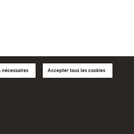
 nécessaires
Accepter tous les cookies
ics du
plus loin
Accueil
Monuments
Rendez-nous visite sur