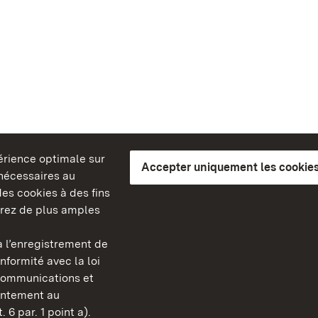
périence optimale sur
Accepter uniquement les cookies
s nécessaires au
es cookies à des fins
erez de plus amples
berg
 l’enregistrement de
Châteaux et jardins publ
nformité avec la loi
Bade-Wurtemberg
communications et
Contact et informations
sentement au
FAQ et réponses
 6 par. 1 point a).