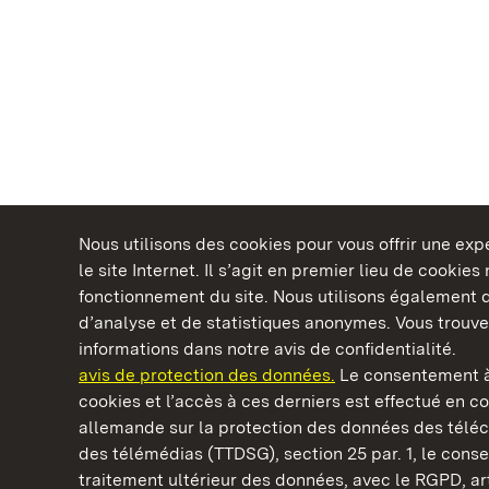
Nous utilisons des cookies pour vous offrir une ex
le site Internet. Il s’agit en premier lieu de cookie
fonctionnement du site. Nous utilisons également d
d’analyse et de statistiques anonymes. Vous trouv
Châteaux et jardins publics du Bade-Wurtem
informations dans notre avis de confidentialité.
avis de protection des données.
Le consentement à
cookies et l’accès à ces derniers est effectué en co
allemande sur la protection des données des télé
des télémédias (TTDSG), section 25 par. 1, le con
Monastère et Château de Bebenhausen
traitement ultérieur des données, avec le RGPD, art.