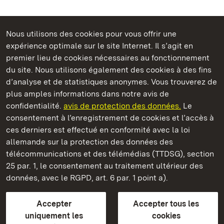
Nous utilisons des cookies pour vous offrir une
Châteaux et jardins publics du Bade-Wurtemberg
expérience optimale sur le site Internet. Il s’agit en
premier lieu de cookies nécessaires au fonctionnement
du site. Nous utilisons également des cookies à des fins
d’analyse et de statistiques anonymes. Vous trouverez de
plus amples informations dans notre avis de
Monastère et Château de Bebenhausen
confidentialité.
avis de protection des données.
Le
consentement à l’enregistrement de cookies et l’accès à
Châteaux et jardins publics du Bade-Wurtemberg
ces derniers est effectué en conformité avec la loi
allemande sur la protection des données des
Contact et informations
FAQ et réponses
Mentions légales
télécommunications et des télémédias (TTDSG), section
Protection des données
25 par. 1, le consentement au traitement ultérieur des
Explications sur l’accessibilité
données, avec le RGPD, art. 6 par. 1 point a).
BITV-konform (geprüfte Seiten)
Accepter
Accepter tous les
plus loin
uniquement les
cookies