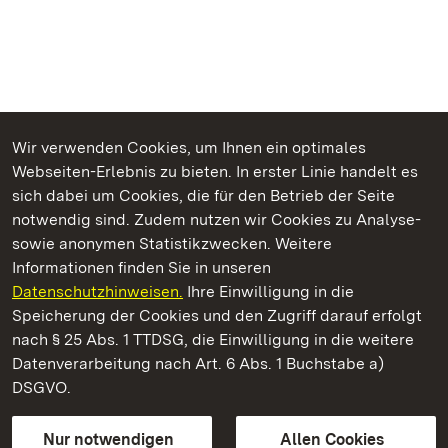
Wir verwenden Cookies, um Ihnen ein optimales
Webseiten-Erlebnis zu bieten. In erster Linie handelt es
Kommen. Staunen. Genießen.
sich dabei um Cookies, die für den Betrieb der Seite
notwendig sind. Zudem nutzen wir Cookies zu Analyse-
sowie anonymen Statistikzwecken. Weitere
Informationen finden Sie in unseren
Datenschutzhinweisen.
Ihre Einwilligung in die
Kloster und Schloss Bebenhausen
Speicherung der Cookies und den Zugriff darauf erfolgt
nach § 25 Abs. 1 TTDSG, die Einwilligung in die weitere
Staatliche Schlösser und Gärten Baden-Württemberg
Datenverarbeitung nach Art. 6 Abs. 1 Buchstabe a)
DSGVO.
Kontakt
FAQ
Impressum
Datenschutz
Gebärdensprache
Leichte Sprache
Erklärung zur Barrierefreiheit
Nur notwendigen
Allen Cookies