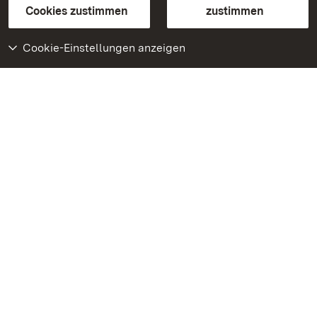
BITV-konform (geprüfte Seiten)
Cookies zustimmen
zustimmen
Cookie-Einstellungen anzeigen
Weiteres
Portal
Monumente
Besuchen Sie uns auf
Facebook
Besuchen Sie uns auf
Instagram
Besuchen Sie uns auf
Youtube
Lernen Sie unsere Apps
kennen
Google Play Store
App Store für iPhone