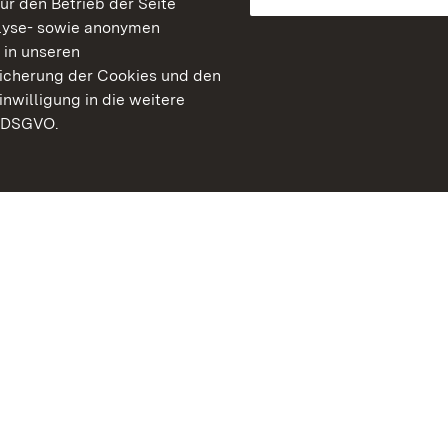
für den Betrieb der Seite
lyse- sowie anonymen
 in unseren
peicherung der Cookies und den
inwilligung in die weitere
) DSGVO.
Staatliche Schlösser un
Baden-Württemberg
Kontakt
FAQ
Impressum
Datenschutz
Gebärdensprache
Leichte Sprache
Erklärung zur Barrierefre
BITV-konform (geprüfte S