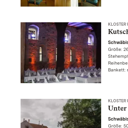
KLOSTER
Kutsc
Schwäbis
Größe: 26
Stehempf
Reihenbe
Bankett: 
KLOSTER
Unter
Schwäbis
Größe: 5