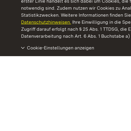
erster Linie handelt es sich dabei um Cookies, die 
notwendig sind. Zudem nutzen wir Cookies zu Ana
Statistikzwecken. Weitere Informationen finden Sie
Datenschutzhinweisen.
Ihre Einwilligung in die S
Kommen. Staunen. Genießen.
Zugriff darauf erfolgt nach § 25 Abs. 1 TTDSG, die E
Datenverarbeitung nach Art. 6 Abs. 1 Buchstabe a
Cookie-Einstellungen anzeigen
Kloster und Schloss Bebenhausen