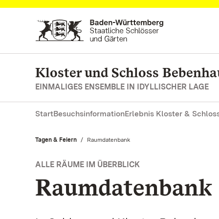
Zum Hauptinhalt springen
Kloster und Schloss Bebenh
EINMALIGES ENSEMBLE IN IDYLLISCHER LAGE
Start
Besuchsinformation
Erlebnis Kloster & Schlos
Tagen & Feiern
Aktuell:
Raumdatenbank
ALLE RÄUME IM ÜBERBLICK
Raumdatenbank