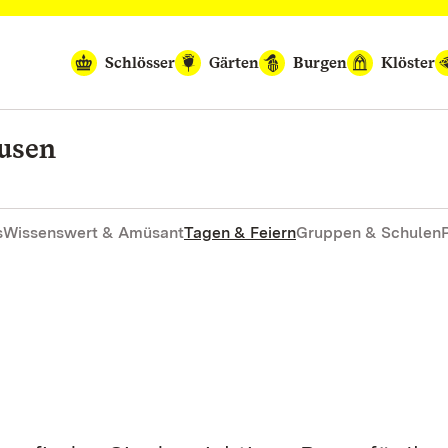
Schlösser
Gärten
Burgen
Klöster
ausen
s
Wissenswert & Amüsant
Tagen & Feiern
Gruppen & Schulen