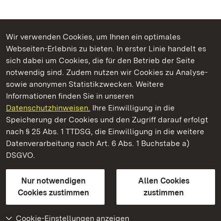
Wir verwenden Cookies, um Ihnen ein optimales
Webseiten-Erlebnis zu bieten. In erster Linie handelt es
Kommen. Staunen. Genießen.
sich dabei um Cookies, die für den Betrieb der Seite
notwendig sind. Zudem nutzen wir Cookies zu Analyse-
sowie anonymen Statistikzwecken. Weitere
Informationen finden Sie in unseren
Datenschutzhinweisen.
Ihre Einwilligung in die
Kloster und Schloss Bebenhausen
Speicherung der Cookies und den Zugriff darauf erfolgt
nach § 25 Abs. 1 TTDSG, die Einwilligung in die weitere
Staatliche Schlösser und Gärten Baden-Württemberg
Datenverarbeitung nach Art. 6 Abs. 1 Buchstabe a)
DSGVO.
Kontakt
FAQ
Impressum
Datenschutz
Gebärdensprache
Leichte Sprache
Erklärung zur Barrierefreiheit
Nur notwendigen
Allen Cookies
BITV-konform (geprüfte Seiten)
Cookies zustimmen
zustimmen
Cookie-Einstellungen anzeigen