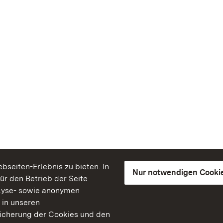
seiten-Erlebnis zu bieten. In
Nur notwendigen Cooki
für den Betrieb der Seite
lyse- sowie anonymen
 in unseren
peicherung der Cookies und den