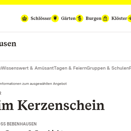
Schlösser
Gärten
Burgen
Klöster
ausen
s
Wissenswert & Amüsant
Tagen & Feiern
Gruppen & Schulen
Informationen zum ausgewählten Angebot
R
 im Kerzenschein
OSS BEBENHAUSEN