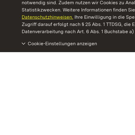
notwendig sind. Zudem nutzen wir Cookies zu Ana
Statistikzwecken. Weitere Informationen finden Sie
Datenschutzhinweisen.
Ihre Einwilligung in die S
Kommen. Staunen. Genießen.
Zugriff darauf erfolgt nach § 25 Abs. 1 TTDSG, die E
Datenverarbeitung nach Art. 6 Abs. 1 Buchstabe a
Cookie-Einstellungen anzeigen
Kloster und Schloss Bebenhausen