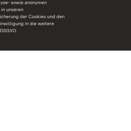
lyse- sowie anonymen
 in unseren
peicherung der Cookies und den
inwilligung in die weitere
) DSGVO.
Staatliche Schlösser un
Baden-Württemberg
Kontakt
FAQ
Impressum
Datenschutz
Gebärdensprache
Leichte Sprache
Erklärung zur Barrierefre
BITV-konform (geprüfte S