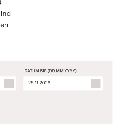
d
sind
nen
DATUM BIS (DD.MM.YYYY)