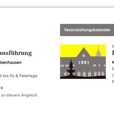
Veranstaltungskalender
lossführung
Bebenhausen
Di bis So & Feiertage
1
P
 €
n zu diesem Angebot