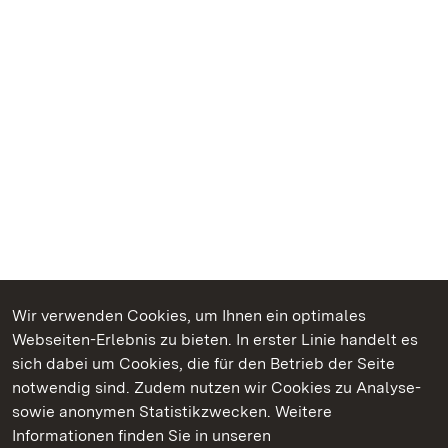
Wir verwenden Cookies, um Ihnen ein optimales
Webseiten-Erlebnis zu bieten. In erster Linie handelt es
Kommen. Staunen. Genießen.
sich dabei um Cookies, die für den Betrieb der Seite
notwendig sind. Zudem nutzen wir Cookies zu Analyse-
sowie anonymen Statistikzwecken. Weitere
Informationen finden Sie in unseren