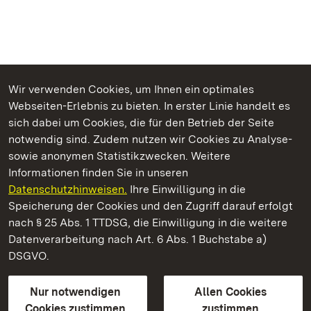
Wir verwenden Cookies, um Ihnen ein optimales
Webseiten-Erlebnis zu bieten. In erster Linie handelt es
Kommen. Staunen. Genießen.
sich dabei um Cookies, die für den Betrieb der Seite
notwendig sind. Zudem nutzen wir Cookies zu Analyse-
sowie anonymen Statistikzwecken. Weitere
Informationen finden Sie in unseren
Datenschutzhinweisen.
Ihre Einwilligung in die
Kloster und Schloss Bebenhausen
Speicherung der Cookies und den Zugriff darauf erfolgt
nach § 25 Abs. 1 TTDSG, die Einwilligung in die weitere
Staatliche Schlösser und Gärten Baden-Württemberg
Datenverarbeitung nach Art. 6 Abs. 1 Buchstabe a)
DSGVO.
Kontakt
FAQ
Impressum
Datenschutz
Gebärdensprache
Leichte Sprache
Erklärung zur Barrierefreiheit
Nur notwendigen
Allen Cookies
BITV-konform (geprüfte Seiten)
Cookies zustimmen
zustimmen