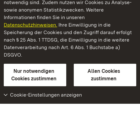
notwendig sind. Zudem nutzen wir Cookies zu Analyse-
sowie anonymen Statistikzwecken. Weitere
Informationen finden Sie in unseren
Datenschutzhinweisen.
Ihre Einwilligung in die
Kloster und Schloss Bebenhausen
Speicherung der Cookies und den Zugriff darauf erfolgt
nach § 25 Abs. 1 TTDSG, die Einwilligung in die weitere
Staatliche Schlösser und Gärten Baden-Württemberg
Datenverarbeitung nach Art. 6 Abs. 1 Buchstabe a)
DSGVO.
Kontakt
FAQ
Impressum
Datenschutz
Gebärdensprache
Leichte Sprache
Erklärung zur Barrierefreiheit
Nur notwendigen
Allen Cookies
BITV-konform (geprüfte Seiten)
Cookies zustimmen
zustimmen
Cookie-Einstellungen anzeigen
Weiteres
Portal
Monumente
Besuchen Sie uns auf
Facebook
Besuchen Sie uns auf
Instagram