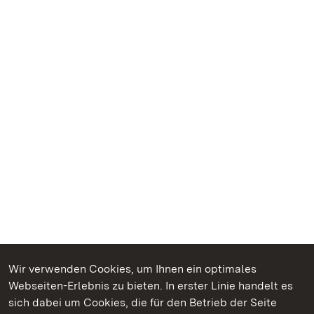
Wir verwenden Cookies, um Ihnen ein optimales
Webseiten-Erlebnis zu bieten. In erster Linie handelt es
Kommen. Staunen. Genießen.
sich dabei um Cookies, die für den Betrieb der Seite