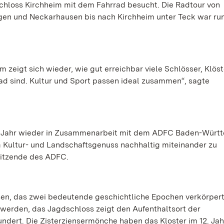
chloss Kirchheim mit dem Fahrrad besucht. Die Radtour von
gen und Neckarhausen bis nach Kirchheim unter Teck war ru
zeigt sich wieder, wie gut erreichbar viele Schlösser, Klöst
ad sind. Kultur und Sport passen ideal zusammen“, sagte
em Jahr wieder in Zusammenarbeit mit dem ADFC Baden-Würt
um Kultur- und Landschaftsgenuss nachhaltig miteinander zu
sitzende des ADFC.
usen, das zwei bedeutende geschichtliche Epochen verkörpert
g werden, das Jagdschloss zeigt den Aufenthaltsort der
ndert. Die Zisterziensermönche haben das Kloster im 12. Ja