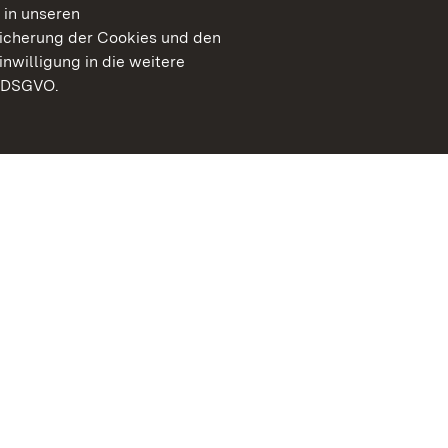
 in unseren
peicherung der Cookies und den
inwilligung in die weitere
) DSGVO.
Staatliche Schlösser un
Baden-Württemberg
Kontakt
FAQ
Impressum
Datenschutz
Gebärdensprache
Leichte Sprache
Erklärung zur Barrierefre
BITV-konform (geprüfte S