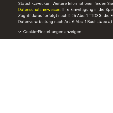
Statistikzwecken. Weitere Informationen finden Sie
Datenschutzhinweisen.
Ihre Einwilligung in die S
Kommen. Staunen. Genießen.
Zugriff darauf erfolgt nach § 25 Abs. 1 TTDSG, die E
Datenverarbeitung nach Art. 6 Abs. 1 Buchstabe a
Cookie-Einstellungen anzeigen
Kloster und Schloss Bebenhausen