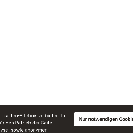
seiten-Erlebnis zu bieten. In
Nur notwendigen Cooki
für den Betrieb der Seite
lyse- sowie anonymen