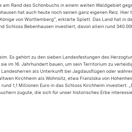
 am Rand des Schönbuchs in einem weiten Waldgebiet geg
hausen hat auch heute noch seinen ganz eigenen Reiz. Hier tr
Könige von Württemberg“, erklärte Splett. Das Land hat in d
 und Schloss Bebenhausen investiert, davon allein rund 340.00
heim. Es gehört zu den sieben Landesfestungen des Herzogt
ie im 16. Jahrhundert bauen, um sein Territorium zu verteidi
 Landesherren als Unterkunft bei Jagdausflügen oder währe
Witwen Kirchheim als Wohnsitz, etwa Franziska von Hohenhe
und 1,1 Millionen Euro in das Schloss Kirchheim investiert. 
hern zugute, die sich für unser historisches Erbe interessie