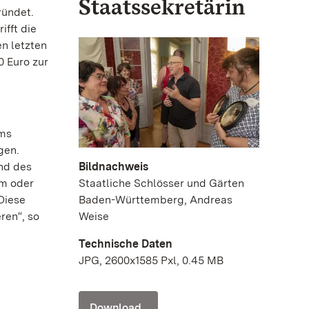
Staatssekretärin
ründet.
ifft die
en letzten
0 Euro zur
ums
gen.
Bildnachweis
nd des
Staatliche Schlösser und Gärten
im oder
Baden-Württemberg, Andreas
„Diese
Weise
ren“, so
Technische Daten
JPG, 2600x1585 Pxl, 0.45 MB
Download