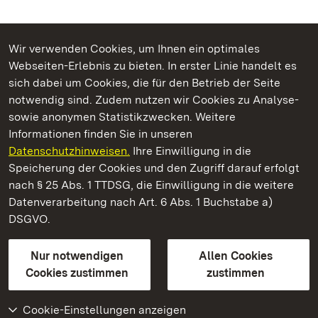
Wir verwenden Cookies, um Ihnen ein optimales
Webseiten-Erlebnis zu bieten. In erster Linie handelt es
Kommen. Staunen. Genießen.
sich dabei um Cookies, die für den Betrieb der Seite
notwendig sind. Zudem nutzen wir Cookies zu Analyse-
sowie anonymen Statistikzwecken. Weitere
Informationen finden Sie in unseren
Datenschutzhinweisen.
Ihre Einwilligung in die
Kloster und Schloss Bebenhausen
Speicherung der Cookies und den Zugriff darauf erfolgt
nach § 25 Abs. 1 TTDSG, die Einwilligung in die weitere
Staatliche Schlösser und Gärten Baden-Württemberg
Datenverarbeitung nach Art. 6 Abs. 1 Buchstabe a)
DSGVO.
Kontakt
FAQ
Impressum
Datenschutz
Gebärdensprache
Leichte Sprache
Erklärung zur Barrierefreiheit
Nur notwendigen
Allen Cookies
BITV-konform (geprüfte Seiten)
Cookies zustimmen
zustimmen
Cookie-Einstellungen anzeigen
Weiteres