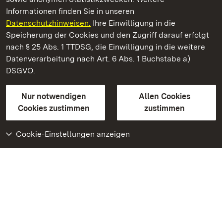
Informationen finden Sie in unseren
Datenschutzhinweisen.
Ihre Einwilligung in die
Kloster und Schloss Bebenhausen
Speicherung der Cookies und den Zugriff darauf erfolgt
nach § 25 Abs. 1 TTDSG, die Einwilligung in die weitere
Staatliche Schlösser und Gärten Baden-Württemberg
Datenverarbeitung nach Art. 6 Abs. 1 Buchstabe a)
DSGVO.
Kontakt
FAQ
Impressum
Datenschutz
Gebärdensprache
Leichte Sprache
Erklärung zur Barrierefreiheit
Nur notwendigen
Allen Cookies
BITV-konform (geprüfte Seiten)
Cookies zustimmen
zustimmen
Cookie-Einstellungen anzeigen
Weiteres
Portal
Monumente
Besuchen Sie uns auf
Facebook
Besuchen Sie uns auf
Instagram
Besuchen Sie uns auf
Youtube