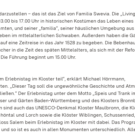
arzustellen – das ist das Ziel von Familia Swevia. Die „Livin
3.00 bis 17.00 Uhr in historischen Kostümen das Leben eines
mten, und seiner „familia“, seiner häuslichen Umgebung aus
eben im mttelalterlichen Schwaben. Außerdem haben die Gä
auf eine Zeitreise in das Jahr 1528 zu begeben. Die Bebenha
er in die Zeit des späten Mittelalters, als sich mit der Ref
Die Führung beginnt um 15.00 Uhr.
Erlebnistag im Kloster teil“, erklärt Michael Hörrmann,
rten. „Dieser Tag soll die ungewöhnliche Geschichte und At
ließen.“ Der Erlebnistag unter dem Motto „Speis und Trank i
össer und Gärten Baden-Württemberg und des Klosters Bronn
n sind auch das UNESCO-Denkmal Kloster Maulbronn, die Kl
chöntal und Lorch sowie die Klöster Wiblingen, Schussenried
loss Salem beim Erlebnistag im Kloster mit dabei. Das Pro
 und so ist es auch in allen Monumenten unterschiedlich. All