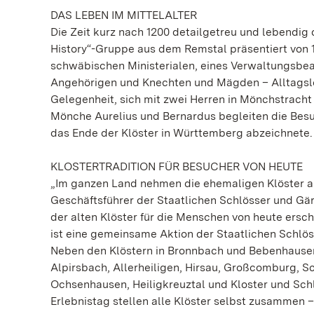
DAS LEBEN IM MITTELALTER
Die Zeit kurz nach 1200 detailgetreu und lebendig d
History“-Gruppe aus dem Remstal präsentiert von 1
schwäbischen Ministerialen, eines Verwaltungsbea
Angehörigen und Knechten und Mägden – Alltagsl
Gelegenheit, sich mit zwei Herren in Mönchstracht 
Mönche Aurelius und Bernardus begleiten die Besuch
das Ende der Klöster in Württemberg abzeichnete. 
KLOSTERTRADITION FÜR BESUCHER VON HEUTE
„Im ganzen Land nehmen die ehemaligen Klöster am 
Geschäftsführer der Staatlichen Schlösser und Gä
der alten Klöster für die Menschen von heute ersch
ist eine gemeinsame Aktion der Staatlichen Schl
Neben den Klöstern in Bronnbach und Bebenhause
Alpirsbach, Allerheiligen, Hirsau, Großcomburg, S
Ochsenhausen, Heiligkreuztal und Kloster und Sch
Erlebnistag stellen alle Klöster selbst zusammen –