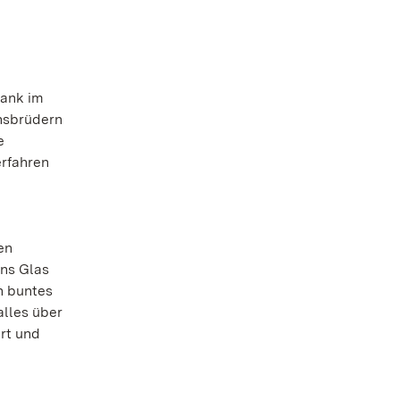
rank im
ensbrüdern
e
erfahren
en
ins Glas
n buntes
alles über
ert und