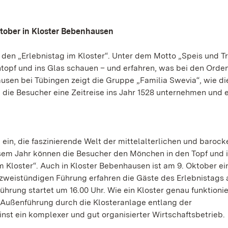
ktober in Kloster Bebenhausen
 den „Erlebnistag im Kloster“. Unter dem Motto „Speis und T
topf und ins Glas schauen – und erfahren, was bei den Ord
ausen bei Tübingen zeigt die Gruppe „Familia Swevia“, wie di
die Besucher eine Zeitreise ins Jahr 1528 unternehmen und 
 ein, die faszinierende Welt der mittelalterlichen und barock
sem Jahr können die Besucher den Mönchen in den Topf und 
 Kloster“. Auch in Kloster Bebenhausen ist am 9. Oktober ei
 zweistündigen Führung erfahren die Gäste des Erlebnistags 
Führung startet um 16.00 Uhr. Wie ein Kloster genau funktioni
e Außenführung durch die Klosteranlage entlang der
nst ein komplexer und gut organisierter Wirtschaftsbetrieb.