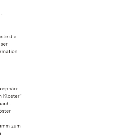
g-
ste die
user
ormation
mosphäre
m Kloster“
bach.
öster
,
gramm zum
e