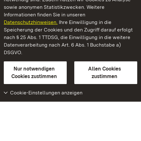
sowie anonymen Statistikzwecken. Weitere
Informationen finden Sie in unseren
Datenschutzhinweisen.
Ihre Einwilligung in die
Kloster und Schloss Bebenhausen
Speicherung der Cookies und den Zugriff darauf erfolgt
nach § 25 Abs. 1 TTDSG, die Einwilligung in die weitere
Staatliche Schlösser und Gärten Baden-Württemberg
Datenverarbeitung nach Art. 6 Abs. 1 Buchstabe a)
DSGVO.
Kontakt
FAQ
Impressum
Datenschutz
Gebärdensprache
Leichte Sprache
Erklärung zur Barrierefreiheit
Nur notwendigen
Allen Cookies
BITV-konform (geprüfte Seiten)
Cookies zustimmen
zustimmen
Cookie-Einstellungen anzeigen
Weiteres
Portal
Monumente
Besuchen Sie uns auf
Facebook
Besuchen Sie uns auf
Instagram
Besuchen Sie uns auf