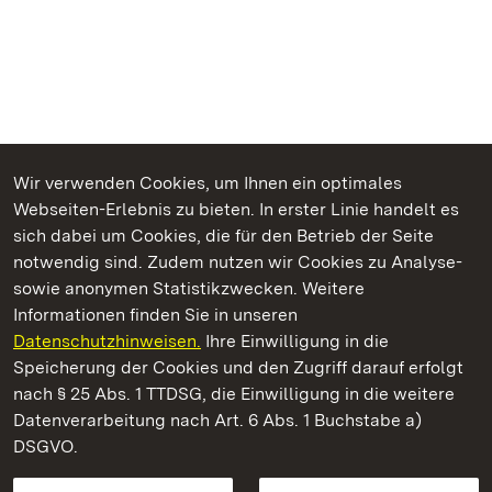
Wir verwenden Cookies, um Ihnen ein optimales
Webseiten-Erlebnis zu bieten. In erster Linie handelt es
Kommen. Staunen. Genießen.
sich dabei um Cookies, die für den Betrieb der Seite
notwendig sind. Zudem nutzen wir Cookies zu Analyse-
sowie anonymen Statistikzwecken. Weitere
Informationen finden Sie in unseren
Datenschutzhinweisen.
Ihre Einwilligung in die
Kloster und Schloss Bebenhausen
Speicherung der Cookies und den Zugriff darauf erfolgt
nach § 25 Abs. 1 TTDSG, die Einwilligung in die weitere
Staatliche Schlösser und Gärten Baden-Württemberg
Datenverarbeitung nach Art. 6 Abs. 1 Buchstabe a)
DSGVO.
Kontakt
FAQ
Impressum
Datenschutz
Gebärdensprache
Leichte Sprache