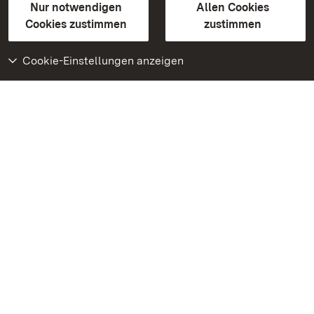
Erklärung zur Barrierefreiheit
Nur notwendigen
Allen Cookies
BITV-konform (geprüfte Seiten)
Cookies zustimmen
zustimmen
Cookie-Einstellungen anzeigen
Weiteres
Portal
Monumente
Besuchen Sie uns auf
Facebook
Besuchen Sie uns auf
Instagram
Besuchen Sie uns auf
Youtube
Lernen Sie unsere Apps
kennen
Google Play Store
App Store für iPhone