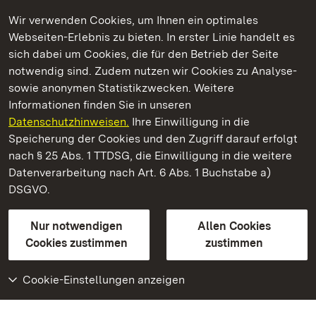
Wir verwenden Cookies, um Ihnen ein optimales
Webseiten-Erlebnis zu bieten. In erster Linie handelt es
Kommen. Staunen. Genießen.
sich dabei um Cookies, die für den Betrieb der Seite
notwendig sind. Zudem nutzen wir Cookies zu Analyse-
sowie anonymen Statistikzwecken. Weitere
Informationen finden Sie in unseren
Datenschutzhinweisen.
Ihre Einwilligung in die
Kloster und Schloss Bebenhausen
Speicherung der Cookies und den Zugriff darauf erfolgt
nach § 25 Abs. 1 TTDSG, die Einwilligung in die weitere
Staatliche Schlösser und Gärten Baden-Württemberg
Datenverarbeitung nach Art. 6 Abs. 1 Buchstabe a)
DSGVO.
Kontakt
FAQ
Impressum
Datenschutz
Gebärdensprache
Leichte Sprache
Erklärung zur Barrierefreiheit
Nur notwendigen
Allen Cookies
BITV-konform (geprüfte Seiten)
Cookies zustimmen
zustimmen
Cookie-Einstellungen anzeigen
Weiteres
Portal
Monumente