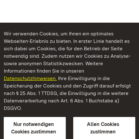
Wir verwenden Cookies, um Ihnen ein optimales
Webseiten-Erlebnis zu bieten. In erster Linie handelt es
Kommen. Staunen. Genießen.
sich dabei um Cookies, die für den Betrieb der Seite
notwendig sind. Zudem nutzen wir Cookies zu Analyse-
sowie anonymen Statistikzwecken. Weitere
Informationen finden Sie in unseren
Datenschutzhinweisen.
Ihre Einwilligung in die
Kloster und Schloss Bebenhausen
Speicherung der Cookies und den Zugriff darauf erfolgt
nach § 25 Abs. 1 TTDSG, die Einwilligung in die weitere
Staatliche Schlösser und Gärten Baden-Württemberg
Datenverarbeitung nach Art. 6 Abs. 1 Buchstabe a)
DSGVO.
Kontakt
FAQ
Impressum
Datenschutz
Gebärdensprache
Leichte Sprache
Erklärung zur Barrierefreiheit
Nur notwendigen
Allen Cookies
BITV-konform (geprüfte Seiten)
Cookies zustimmen
zustimmen