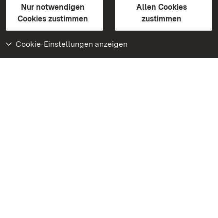
Erklärung zur Barrierefreiheit
Nur notwendigen
Allen Cookies
BITV-konform (geprüfte Seiten)
Cookies zustimmen
zustimmen
Cookie-Einstellungen anzeigen
Weiteres
Portal
Monumente
Besuchen Sie uns auf
Facebook
Besuchen Sie uns auf
Instagram
Besuchen Sie uns auf
Youtube
Lernen Sie unsere Apps
kennen
Google Play Store
App Store für iPhone