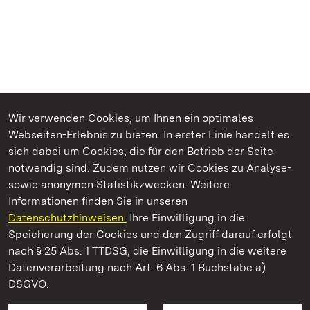
Wir verwenden Cookies, um Ihnen ein optimales
Webseiten-Erlebnis zu bieten. In erster Linie handelt es
Kommen. Staunen. Genießen.
sich dabei um Cookies, die für den Betrieb der Seite
notwendig sind. Zudem nutzen wir Cookies zu Analyse-
sowie anonymen Statistikzwecken. Weitere
Informationen finden Sie in unseren
Datenschutzhinweisen.
Ihre Einwilligung in die
Kloster und Schloss Bebenhausen
Speicherung der Cookies und den Zugriff darauf erfolgt
nach § 25 Abs. 1 TTDSG, die Einwilligung in die weitere
Staatliche Schlösser und Gärten Baden-Württemberg
Datenverarbeitung nach Art. 6 Abs. 1 Buchstabe a)
DSGVO.
Kontakt
FAQ
Impressum
Datenschutz
Gebärdensprache
Leichte Sprache