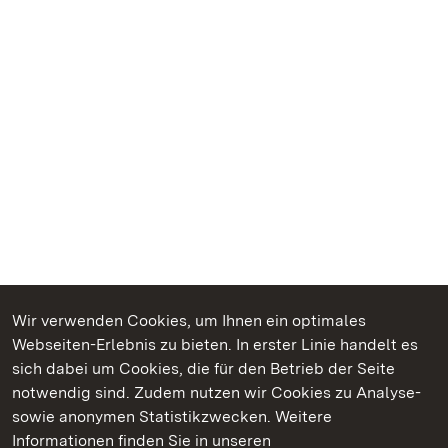
Wir verwenden Cookies, um Ihnen ein optimales
Webseiten-Erlebnis zu bieten. In erster Linie handelt es
Kommen. Staunen. Genießen.
sich dabei um Cookies, die für den Betrieb der Seite
notwendig sind. Zudem nutzen wir Cookies zu Analyse-
sowie anonymen Statistikzwecken. Weitere
Informationen finden Sie in unseren