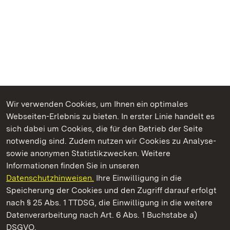
Wir verwenden Cookies, um Ihnen ein optimales
Webseiten-Erlebnis zu bieten. In erster Linie handelt es
Kommen. Staunen. Genießen.
sich dabei um Cookies, die für den Betrieb der Seite
notwendig sind. Zudem nutzen wir Cookies zu Analyse-
sowie anonymen Statistikzwecken. Weitere
Informationen finden Sie in unseren
Datenschutzhinweisen.
Ihre Einwilligung in die
Kloster und Schloss Bebenhausen
Speicherung der Cookies und den Zugriff darauf erfolgt
nach § 25 Abs. 1 TTDSG, die Einwilligung in die weitere
Staatliche Schlösser und Gärten Baden-Württemberg
Datenverarbeitung nach Art. 6 Abs. 1 Buchstabe a)
DSGVO.
Kontakt
FAQ
Impressum
Datenschutz