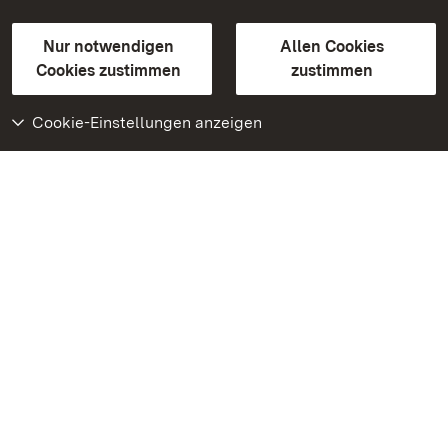
Gebärdensprache
Leichte Sprache
Erklärung zur Barrierefreiheit
Nur notwendigen
Allen Cookies
BITV-konform (geprüfte Seiten)
Cookies zustimmen
zustimmen
Cookie-Einstellungen anzeigen
Weiteres
Portal
Monumente
Besuchen Sie uns auf
Facebook
Besuchen Sie uns auf
Instagram
Besuchen Sie uns auf
Youtube
Lernen Sie unsere Apps
kennen
Google Play Store
App Store für iPhone