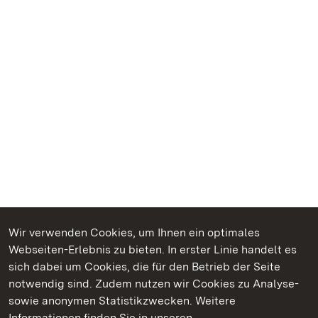
Wir verwenden Cookies, um Ihnen ein optimales
Webseiten-Erlebnis zu bieten. In erster Linie handelt es
Kommen. Staunen. Genießen.
sich dabei um Cookies, die für den Betrieb der Seite
notwendig sind. Zudem nutzen wir Cookies zu Analyse-
sowie anonymen Statistikzwecken. Weitere
Informationen finden Sie in unseren