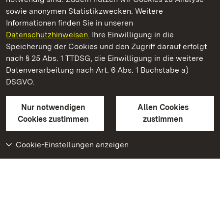
sowie anonymen Statistikzwecken. Weitere
Informationen finden Sie in unseren
Datenschutzhinweisen.
Ihre Einwilligung in die
Kloster und Schloss Bebenhausen
Speicherung der Cookies und den Zugriff darauf erfolgt
nach § 25 Abs. 1 TTDSG, die Einwilligung in die weitere
Staatliche Schlösser und Gärten Baden-Württemberg
Datenverarbeitung nach Art. 6 Abs. 1 Buchstabe a)
DSGVO.
Kontakt
FAQ
Impressum
Datenschutz
Gebärdensprache
Leichte Sprache
Erklärung zur Barrierefreiheit
Nur notwendigen
Allen Cookies
BITV-konform (geprüfte Seiten)
Cookies zustimmen
zustimmen
Cookie-Einstellungen anzeigen
Weiteres
Portal
Monumente
Besuchen Sie uns auf
Facebook
Besuchen Sie uns auf
Instagram
Besuchen Sie uns auf