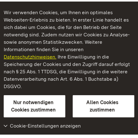
Wir verwenden Cookies, um Ihnen ein optimales
Webseiten-Erlebnis zu bieten. In erster Linie handelt es
Kommen. Staunen. Genießen.
sich dabei um Cookies, die für den Betrieb der Seite
notwendig sind. Zudem nutzen wir Cookies zu Analyse-
sowie anonymen Statistikzwecken. Weitere
Informationen finden Sie in unseren
Datenschutzhinweisen.
Ihre Einwilligung in die
Kloster und Schloss Bebenhausen
Speicherung der Cookies und den Zugriff darauf erfolgt
nach § 25 Abs. 1 TTDSG, die Einwilligung in die weitere
Staatliche Schlösser und Gärten Baden-Württemberg
Datenverarbeitung nach Art. 6 Abs. 1 Buchstabe a)
DSGVO.
Kontakt
FAQ
Impressum
Datenschutz
Gebärdensprache
Leichte Sprache
Erklärung zur Barrierefreiheit
Nur notwendigen
Allen Cookies
BITV-konform (geprüfte Seiten)
Cookies zustimmen
zustimmen
Cookie-Einstellungen anzeigen
Weiteres