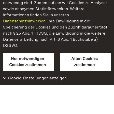
notwendig sind. Zudem nutzen wir Cookies zu Analyse-
sowie anonymen Statistikzwecken. Weitere
Informationen finden Sie in unseren
Datenschutzhinweisen.
Ihre Einwilligung in die
Kloster und Schloss Bebenhausen
Speicherung der Cookies und den Zugriff darauf erfolgt
nach § 25 Abs. 1 TTDSG, die Einwilligung in die weitere
Staatliche Schlösser und Gärten Baden-Württemberg
Datenverarbeitung nach Art. 6 Abs. 1 Buchstabe a)
DSGVO.
Kontakt
FAQ
Impressum
Datenschutz
Gebärdensprache
Leichte Sprache
Erklärung zur Barrierefreiheit
Nur notwendigen
Allen Cookies
BITV-konform (geprüfte Seiten)
Cookies zustimmen
zustimmen
Cookie-Einstellungen anzeigen
Weiteres
Portal
Monumente
Besuchen Sie uns auf
Facebook
Besuchen Sie uns auf
Instagram