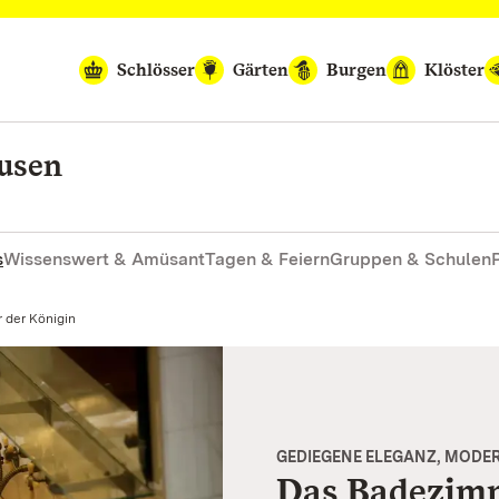
Schlösser
Gärten
Burgen
Klöster
ausen
s
Wissenswert & Amüsant
Tagen & Feiern
Gruppen & Schulen
 der Königin
GEDIEGENE ELEGANZ, MODE
Das Badezimm