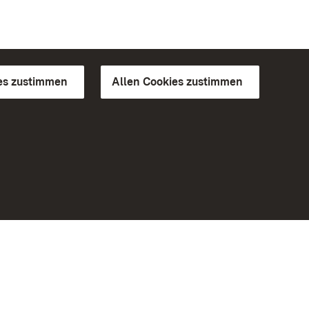
es zustimmen
Allen Cookies zustimmen
d Gärten
Weiteres
Portal
Monumente
Besuchen Sie uns auf Facebook
Besuchen Sie uns auf Instagram
Besuchen Sie uns auf Youtube
Lernen Sie unsere Apps kennen