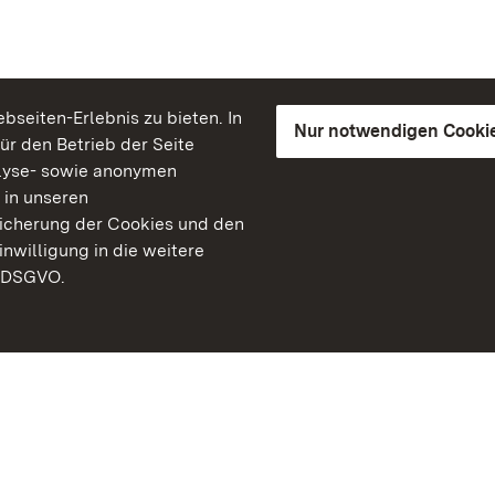
seiten-Erlebnis zu bieten. In
Nur notwendigen Cooki
für den Betrieb der Seite
lyse- sowie anonymen
 in unseren
peicherung der Cookies und den
inwilligung in die weitere
) DSGVO.
Staatliche Schlösser un
Baden-Württemberg
Kontakt
FAQ
Impressum
Datenschutz
Gebärdensprache
Leichte Sprache