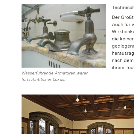
Technisc
Der Großt
Auch für 
Wirklichk
die keine
gediegene
herausrag
nach dem 
ihrem Tod
Wasserführende Armaturen waren
fortschrittlicher Luxus.