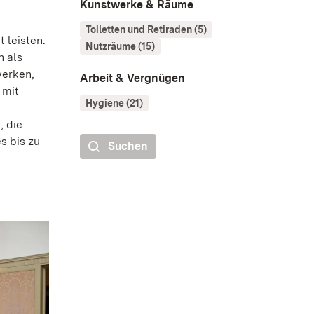
Kunstwerke & Räume
Toiletten und Retiraden (5)
 leisten.
Nutzräume (15)
 als
werken,
Arbeit & Vergnügen
 mit
Hygiene (21)
 die
s bis zu
Suchen