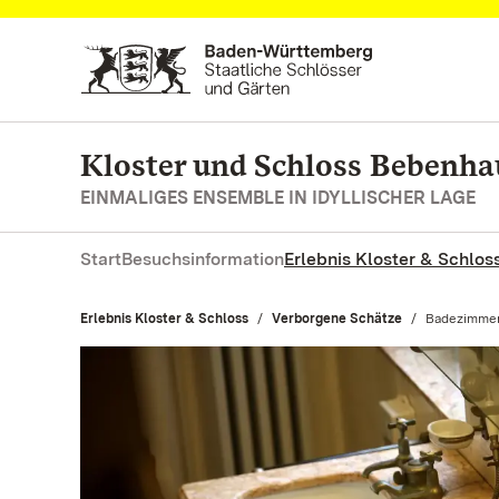
Zum Hauptinhalt springen
Kloster und Schloss Bebenh
EINMALIGES ENSEMBLE IN IDYLLISCHER LAGE
Start
Besuchsinformation
Erlebnis Kloster & Schlos
Erlebnis Kloster & Schloss
Verborgene Schätze
Aktuell:
Badezimmer