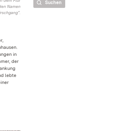
en dem Flur
Suchen
 den Namen
irschgang“.
r,
nhausen.
ungen in
mmer, der
dankung
nd lebte
iner