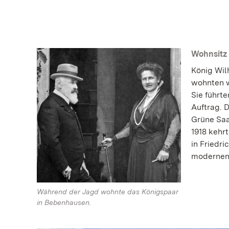
Wohnsitz 
König Wilh
wohnten w
Sie führt
Auftrag. 
Grüne Saa
1918 kehr
in Friedr
modernen 
Während der Jagd wohnte das Königspaar
in Bebenhausen.