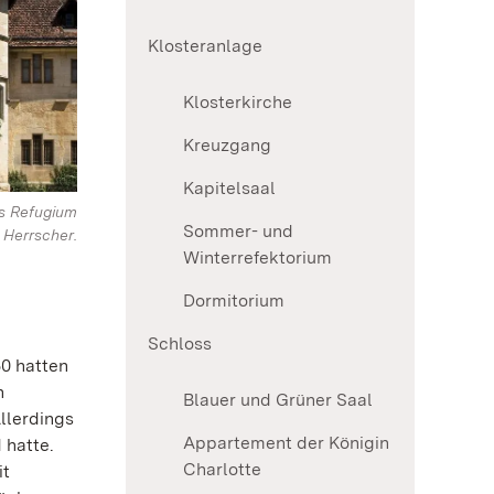
Klosteranlage
Klosterkirche
Kreuzgang
Kapitelsaal
s Refugium
Sommer- und
 Herrscher.
Winterrefektorium
Dormitorium
Schloss
50 hatten
n
Blauer und Grüner Saal
llerdings
Appartement der Königin
 hatte.
Charlotte
it