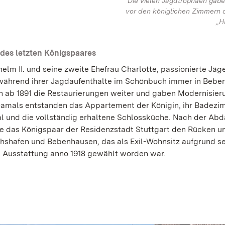
Die vielen Jagdtrophäen gab
vor den königlichen Zimmern
„H
des letzten Königspaares
elm II. und seine zweite Ehefrau Charlotte, passionierte Jäge
ährend ihrer Jagdaufenthalte im Schönbuch immer in Bebe
en ab 1891 die Restaurierungen weiter und gaben Modernisier
Damals entstanden das Appartement der Königin, ihr Badezi
l und die vollständig erhaltene Schlossküche. Nach der Ab
te das Königspaar der Residenzstadt Stuttgart den Rücken u
ichshafen und Bebenhausen, das als Exil-Wohnsitz aufgrund se
Ausstattung anno 1918 gewählt worden war.