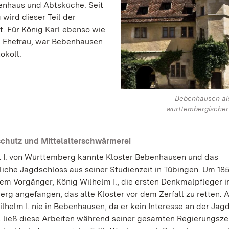
kenhaus und Abtsküche. Seit
wird dieser Teil der
. Für König Karl ebenso wie
en Ehefrau, war Bebenhausen
okoll.
Bebenhausen al
württembergischer
chutz und Mittelalterschwärmerei
l I. von Württemberg kannte Kloster Bebenhausen und das
liche Jagdschloss aus seiner Studienzeit in Tübingen. Um 18
nem Vorgänger, König Wilhelm I., die ersten Denkmalpfleger i
rg angefangen, das alte Kloster vor dem Zerfall zu retten. A
lhelm I. nie in Bebenhausen, da er kein Interesse an der Jagd
l ließ diese Arbeiten während seiner gesamten Regierungsze