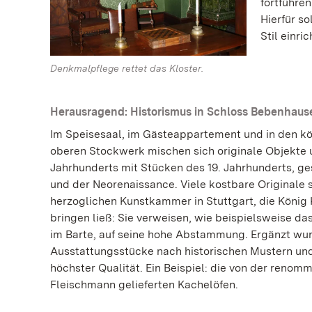
fortführe
Hierfür s
Stil einric
Denkmalpflege rettet das Kloster.
Herausragend: Historismus in Schloss Bebenhaus
Im Speisesaal, im Gästeappartement und in den k
oberen Stockwerk mischen sich originale Objekte u
Jahrhunderts mit Stücken des 19. Jahrhunderts, ges
und der Neorenaissance. Viele kostbare Originale
herzoglichen Kunstkammer in Stuttgart, die König 
bringen ließ: Sie verweisen, wie beispielsweise d
im Barte, auf seine hohe Abstammung. Ergänzt wur
Ausstattungsstücke nach historischen Mustern und i
höchster Qualität. Ein Beispiel: die von der renom
Fleischmann gelieferten Kachelöfen.