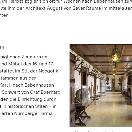
n. Im Herbst zog er sich oft für Wochen nach Bebenhausen zur
ollte ihm der Architekt August von Beyer Räume im mittelalte
hten.
en
öniglichen Zimmern im
nd Möbel des 16. und 17.
taltet im Stil der Neogotik
 stammen aus der
Karl I. nach Bebenhausen
as Schwert von Graf Eberhard
den die Einrichtung durch
n historischen Stilen – in
mierten Nürnberger Firma